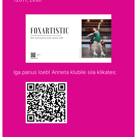
Iga panus loeb! Anneta klubile siia klikates: